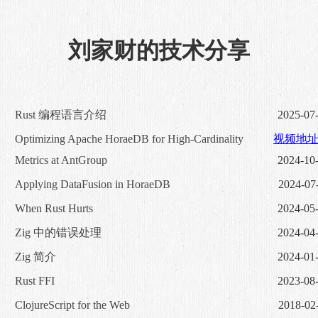
刘家财的技术分享
Rust 编程语言介绍
2025-07
Optimizing Apache HoraeDB for High-Cardinality
视频地
Metrics at AntGroup
2024-10
Applying DataFusion in HoraeDB
2024-07
When Rust Hurts
2024-05
Zig 中的错误处理
2024-04
Zig 简介
2024-01
Rust FFI
2023-08
ClojureScript for the Web
2018-02